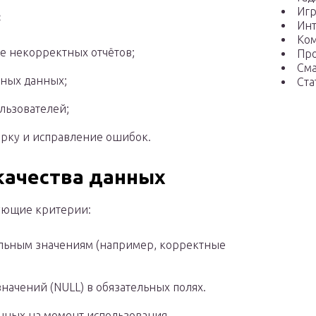
Иг
:
Ин
Ко
 некорректных отчётов;
Пр
См
лных данных;
Ста
льзователей;
рку и исправление ошибок.
качества данных
дующие критерии:
льным значениям (например, корректные
начений (NULL) в обязательных полях.
нных на момент использования.