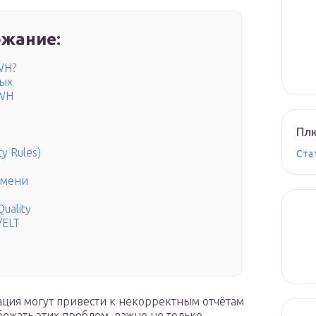
жание:
WH?
ных
DWH
Плю
y Rules)
Ста
емени
uality
/ELT
ция могут привести к некорректным отчётам
жать этих проблем, важно не только