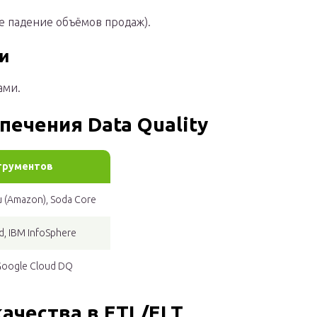
е падение объёмов продаж).
и
ами.
ечения Data Quality
трументов
u (Amazon), Soda Core
d, IBM InfoSphere
 Google Cloud DQ
ачества в ETL/ELT