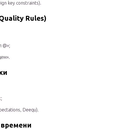
n key constraints).
Quality Rules)
л @»;
щем».
ки
;
ectations, Deequ).
 времени