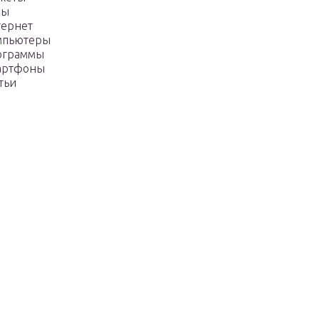
ры
тернет
мпьютеры
ограммы
артфоны
тьи