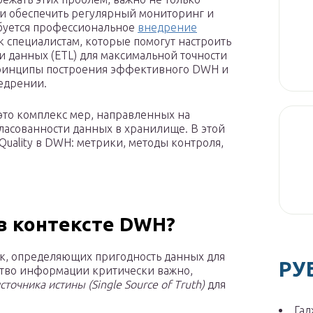
 и обеспечить регулярный мониторинг и
ебуется профессиональное
внедрение
 к специалистам, которые помогут настроить
и данных (ETL) для максимальной точности
принципы построения эффективного DWH и
едрении.
 это комплекс мер, направленных на
ласованности данных в хранилище. В этой
Quality в DWH: метрики, методы контроля,
 в контексте DWH?
к, определяющих пригодность данных для
РУ
ство информации критически важно,
сточника истины (Single Source of Truth)
для
Гад