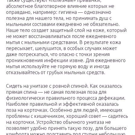
Также существуют «полезные» привычки,
абсолютное благотворное влияние которых не
оправдано, например: гигиена — однозначно
полезна для нашего тела, но принимать душ с
мыльными составами ежедневно не обязательно.
Наше тело создает защитный слой на коже, который
не может восстанавливаться после ежедневного
мытья с мыльными средствами. В результате кожа
пересыхает, шелушится, в особых случаях может
даже потрескаться, что опасно с точки зрения
проникновения инфекции извне. Для ежедневного
мытья используйте не горячую воду и иногда
отказывайтесь от грубых мыльных средств.
Сидеть на унитазе с ровной спиной. Как оказалось
прямая спина — не самая полезная поза для
физиологически правильного процесса дефекации.
Наиболее правильной и эффективной оказалась
поза на корточках. Особенно для людей, имеющих
проблемы с кишечником, хороший совет — садитесь
на корточки. Устройство обычного унитаза не
позволяет удобно принять такую позу, для большего
комфорта можно подставить под ступни небольшую