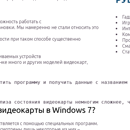
Гад
ожность работать с
Иг
новки. Мы намеренно не стали относить это
Ин
Ко
ности при таком способе существенно
Пр
См
Ста
живаемых устройств
нке много и других моделей видеокарт,
тить программу и получить данные с названием
лиза состояния видеокарты немногим сложнее, 
видеокарты в Windows 7?
твляется с помощью специальных программ.
ассмотрены лишь некоторые из них –