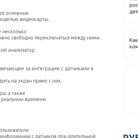
рос
де
тся основные
моделью видеокарты.
у несколько
ожно свободно переключаться между ними.
Как
ко
кий анализатор
твечающее за интеграцию с датчиками в
ть на экран прямо с них.
а, а также
 реальном времени.
пользователи
РУ
информации с датчиков при длительной