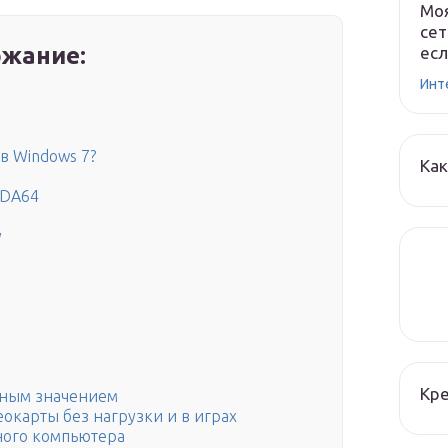
Моя
сет
жание:
есл
Инт
в Windows 7?
Как
IDA64
y
Кре
вным значением
окарты без нагрузки и в играх
ного компьютера