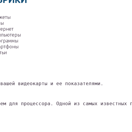
жеты
ры
тернет
мпьютеры
ограммы
артфоны
тьи
 вашей видеокарты и ее показателями.
чем для процессора. Одной из самых известных 