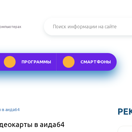
компьютерах
ПРОГРАММЫ
СМАРТФОНЫ
РЕ
 в аида64
деокарты в аида64