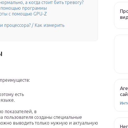
ормально, а когда стоит бить тревогу?
 с помощью программы
Пр
арты с помощью GPU-Z
вид
и процессора? / Как измерить
ы
 преимуществ:
Аге
сай
оэтому есть
 языке.
Инт
о показателей, в
ва пользователя созданы специальные
можно выводить только нужную и актуальную
Не