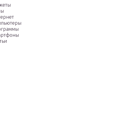
жеты
ры
тернет
мпьютеры
ограммы
артфоны
тьи