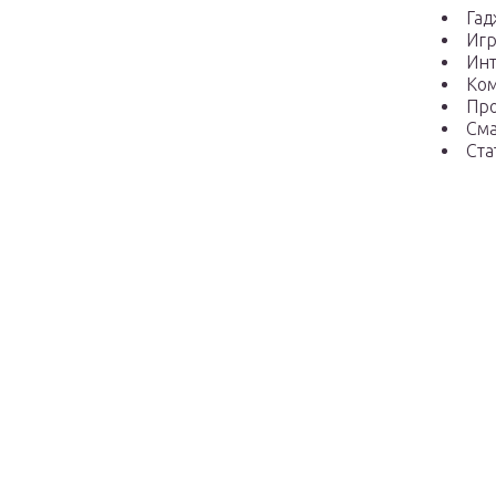
Гад
Иг
Ин
Ко
Пр
См
Ста