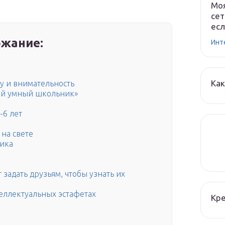
Моя
сет
есл
жание:
Инт
Как
у и внимательность
ый умный школьник»
-6 лет
 на свете
ика
 задать друзьям, чтобы узнать их
еллектуальных эстафетах
Кре