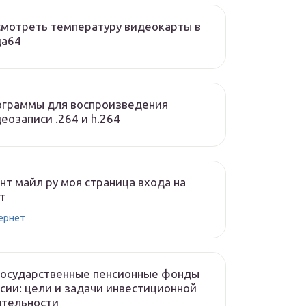
мотреть температуру видеокарты в
да64
ограммы для воспроизведения
еозаписи .264 и h.264
нт майл ру моя страница входа на
т
ернет
государственные пенсионные фонды
сии: цели и задачи инвестиционной
ятельности