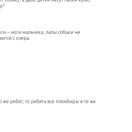
у?
оги – ноги мальчика, лапы собаки не
аются с озера.
 же ребят, то ребята все пломбиры в те же