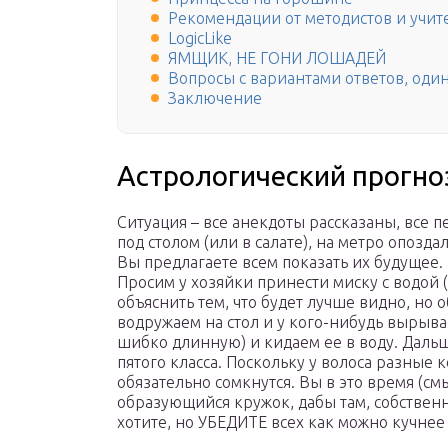
Рекомендации от методистов и учител
LogicLike
ЯМЩИК, НЕ ГОНИ ЛОШАДЕЙ
Вопросы с вариантами ответов, оди
Заключение
Астрологический прогно
Ситуация – все анекдоты рассказаны, все п
под столом (или в салате), на метро опоздал
Вы предлагаете всем показать их будущее
Просим у хозяйки принести миску с водой 
объяснить тем, что будет лучше видно, но 
водружаем на стол и у кого-нибудь вырыва
шибко длинную) и кидаем ее в воду. Даль
пятого класса. Поскольку у волоса разные
обязательно сомкнутся. Вы в это время (см
образующийся кружок, дабы там, собственн
хотите, но УБЕДИТЕ всех как можно кучнее