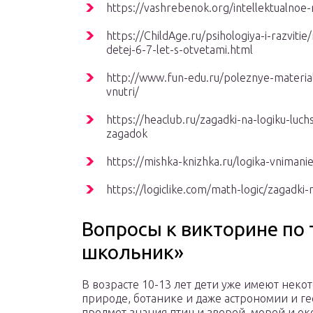
https://vashrebenok.org/intellektualnoe-ra
https://ChildAge.ru/psihologiya-i-razvitie
detej-6-7-let-s-otvetami.html
http://www.fun-edu.ru/poleznye-materialy
vnutri/
https://heaclub.ru/zagadki-na-logiku-luc
zagadok
https://mishka-knizhka.ru/logika-vniman
https://logiclike.com/math-logic/zagadki-
Вопросы к викторине по
школьник»
В возрасте 10-13 лет дети уже имеют неко
природе, ботанике и даже астрономии и ге
предмет знания птиц и зверей, морей и оке