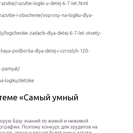
zvitie/razvitie-logiki-u-detej-6-7-let.html
/razvitie-i-obuchenie/voprosy-na-logiku-dlya-
/logicheskie-zadachi-dlya-detej-6-7-let-otvety-
hshaya-podborka-dlya-detej-i-vzroslyh-120-
ie-pamyat/
na-logiku/detskie
 теме «Самый умный
торую базу знаний по живой и неживой
ографии. Поэтому конкурс для эрудитов на
анов, звезд и планет будет очень кстати.