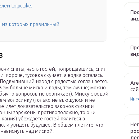
ей LogicLike:
Пос
аи
н из которых правильный
Пр
з
вид
есни спеты, часть гостей, попрощавшись, спит
и, короче, тусовка скучает, а водка осталась.
. Подвыпивший народ с радостью соглашается.
Аге
(чем больше миска и воды, тем лучше; можно
сай
обычно вопросов не возникает). Миску с водой
Инт
ем волосинку (только не вьющуюся и не
ше идет доказательство законов физики
 концы заряжены противоположно, то они
ыкания) убеждаете гостей пялиться в
Не
о, и увидеть будущее. В общем плетите, что
рос
 нависнуть над миской.
де