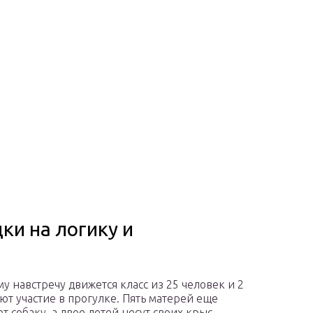
ки на логику и
му навстречу движется класс из 25 человек и 2
ют участие в прогулке. Пять матерей еще
ет собаку, а двое детей несут своих крыс.