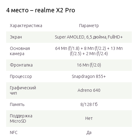
4 место – realme X2 Pro
Характеристика
Параметр
Экран
Super AMOLED, 6,5 дюйма, FullHD+
Основная
64 Мп (f/1.8) + 8 Мп (f/2.2) + 13 Мп
камера
(f/2.5) + 2 Мп (f/2.4)
Фронталка
16 Мп (f/2.0)
Процессор
Snapdragon 855+
Графический
Adreno 640
чип
Память
8/128 Гб
Поддержка
Нет
MicroSD
NFC
Да