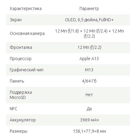
Характеристика
Параметр
Экран
OLED, 6,5 дюйма, FullHD+
12 Мп (f/1.8) + 12 Мп (f/2.4) + 12 Мп
Основная камера
(f/2.2)
Фронталка
12 Мп (f/2.2)
Процессор
Apple A13
Графический чип
M13
Память
4/64 Гб
Поддержка
Нет
MicroSD
NFC
Да
Аккумулятор
3969 мАч
Размеры
158,1×77,9×8 мм