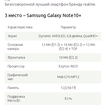
Безоговорочной лучший смартфон бренда realme.
3 место – Samsung Galaxy Note10+
Характеристика
Параметр
Экран
Dynamic AMOLED, 6,8 дюйма, QuadHD+
Основная
12 Мп (f/1.5) + 16 Мп (f/2.2) + 12 Мп
камера
(f/2.4) + TOF
Фронталка
10 Мп (f/2.2)
Процессор
Exynos 9825
Графический
Mali-G76 MP12
чип
Память
12/256 Гб
Поддержка
Есть
MicroSD