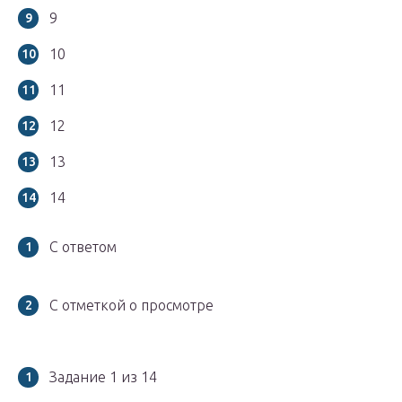
9
10
11
12
13
14
С ответом
С отметкой о просмотре
Задание 1 из 14