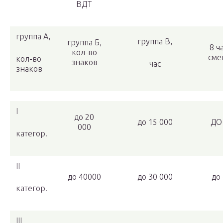
ВДТ
группа А,
группа В,
группа Б,
8 ча
кол-во
сме
кол-во
знаков
час
знаков
I
до 20
до 15 000
ДО
000
категор.
II
до 40000
до 30 000
до
категор.
III