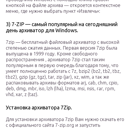
кнопкой на файле архива — откроется контекстное
меню, где нужно выбрать пункт «Извлечь»:
3) 7-ZIP — самый популярный на сегодняшний
день архиватор для Windows.
7zip — бесплатный файловый архиватор с высокой
степенью сжатия данных. Первая версия 7zip была
выпущена в 1999 году. Кроме свободного
распространения , архиватор 7zip стал таким
популярным в первую очередь благодаря тому, что
умеет полноценно работать с 7z, bzip2 (bz2, tb2, tbz,
tbz2), gzip (gz, tgz), tar, zip (jar), xz, wim, а так же
распаковывать архивы форматов arj, cab, chm, cpio,
deb, dmg, mbr, iso, lzh (lha), lzma, msi, nsis, rar, rpm,
vhd, xar, z (taz).
Установка архиватора 7Zip.
Для установки архиватора 7zip Вам нужно скачать его
с официального сайта 7-zip.org и запустить