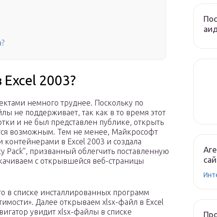
Пос
аи
а?
 Excel 2003?
бъектами немного труднее. Поскольку по
ы не поддерживает, так как в то время этот
отки и не был представлен публике, открыть
ется возможным. Тем не менее, Майкрософт
 контейнерами в Excel 2003 и создала
Аге
ty Pack”, призванный облегчить поставленную
сай
 скачиваем с открывшейся веб-страницы
Инт
его в списке инсталлированных программ
имости». Далее открываем xlsx-файл в Excel
игатор увидит xlsx-файлы в списке
Пр