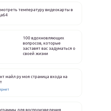
мотреть температуру видеокарты в
да64
100 вдохновляющих
вопросов, которые
заставят вас задуматься о
своей жизни
нт майл ру моя страница входа на
т
ернет
ограммы для воспроизведения