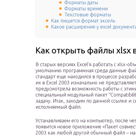
Форматы даты
Форматы времени
Текстовые форматы
Как пишется формат эксель
Какое расширение у excel документ
Как открыть файлы xlsx в
В старых версиях Excel’я работать с xlsx-о
умолчанию программная среда данные файл
стандарт еще находился в процессе разраб
их в Excel 2003 изначально не представля
предусмотрела возможность работы с этими
специальный модульный пакет “Compatibili
задачу. Итак, заходим по данной ссылке и
исполняемый файл.
Устанавливаем его на компьютер, после ч
появится новое приложение «Пакет совмест
2003 как любой другой обычный файл – нав