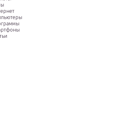
ры
тернет
мпьютеры
ограммы
артфоны
тьи