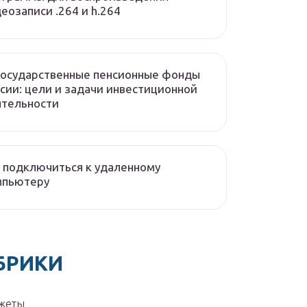
еозаписи .264 и h.264
государственные пенсионные фонды
сии: цели и задачи инвестиционной
ятельности
 подключиться к удаленному
мпьютеру
БРИКИ
жеты