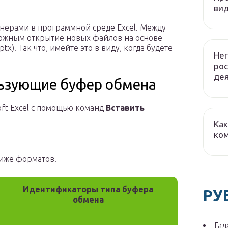
вид
тейнерами в программной среде Excel. Между
можным открытие новых файлов на основе
ptx). Так что, имейте это в виду, когда будете
Не
рос
де
ьзующие буфер обмена
soft Excel с помощью команд
Вставить
Как
ко
ниже форматов.
Идентификаторы типа буфера
РУ
обмена
Гад