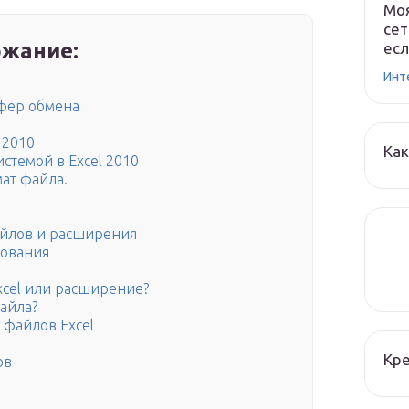
Моя
сет
жание:
есл
Инт
фер обмена
 2010
Как
стемой в Excel 2010
мат файла.
йлов и расширения
ования
xcel или расширение?
файла?
 файлов Excel
Кре
ов