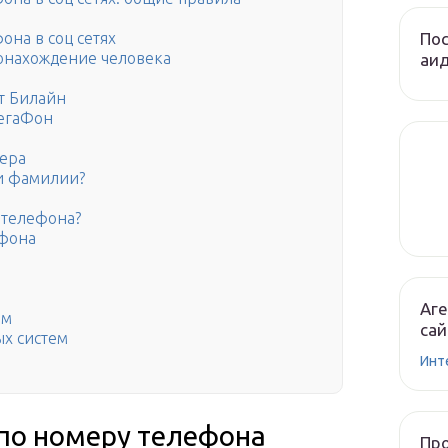
Пос
она в соц сетях
тонахождение человека
аи
т Билайн
МегаФон
тера
 и фамилии?
 телефона?
ефона
Аге
ым
сай
ых систем
Инт
 по номеру телефона
Пр