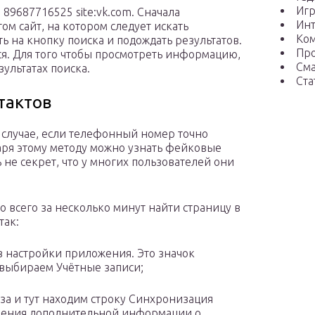
Иг
89687716525 site:vk.com. Сначала
Ин
ом сайт, на котором следует искать
Ко
ь на кнопку поиска и подождать результатов.
Пр
ся. Для того чтобы просмотреть информацию,
См
зультатах поиска.
Ста
тактов
м случае, если телефонный номер точно
даря этому методу можно узнать фейковые
 не секрет, что у многих пользователей они
 всего за несколько минут найти страницу в
так:
 в настройки приложения. Это значок
 выбираем Учётные записи;
за и тут находим строку Синхронизация
вления дополнительной информации о