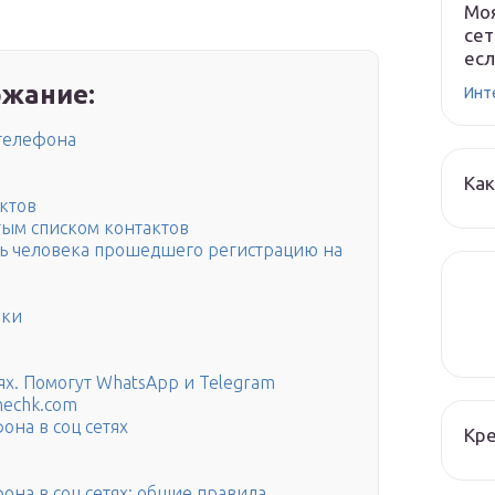
Моя
сет
есл
жание:
Инт
 телефона
Как
ктов
тым списком контактов
ть человека прошедшего регистрацию на
ики
ях. Помогут WhatsApp и Telegram
echk.com
она в соц сетях
Кре
она в соц сетях: общие правила