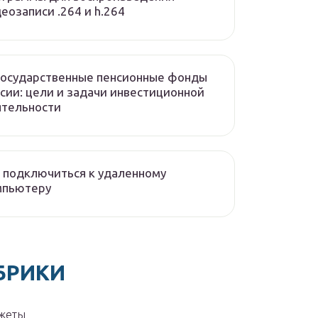
еозаписи .264 и h.264
государственные пенсионные фонды
сии: цели и задачи инвестиционной
ятельности
 подключиться к удаленному
мпьютеру
БРИКИ
жеты