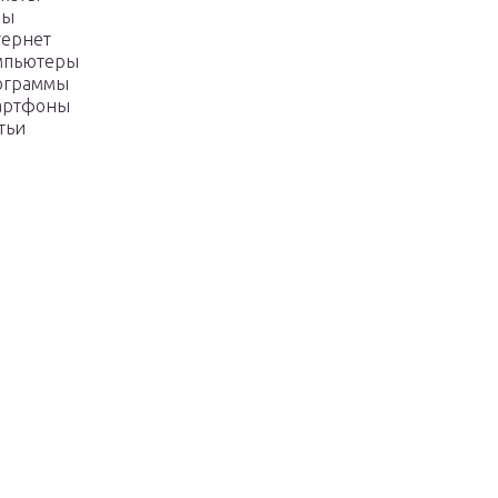
ры
тернет
мпьютеры
ограммы
артфоны
тьи