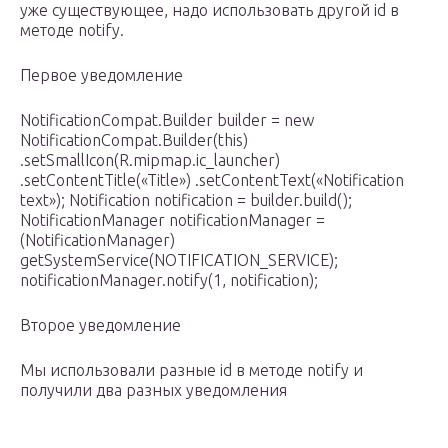
уже существующее, надо использовать другой id в
методе notify.
Первое уведомление
NotificationCompat.Builder builder = new
NotificationCompat.Builder(this)
.setSmallIcon(R.mipmap.ic_launcher)
.setContentTitle(«Title») .setContentText(«Notification
text»); Notification notification = builder.build();
NotificationManager notificationManager =
(NotificationManager)
getSystemService(NOTIFICATION_SERVICE);
notificationManager.notify(1, notification);
Второе уведомление
Мы использовали разные id в методе notify и
получили два разных уведомления