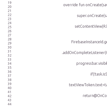
19
override fun onCreate(sa
20
21
22
super.onCreate(s
23
24
setContentView(R.l
25
26
27
28
FirebaseInstanceId.ge
29
30
31
.addOnCompleteListener(
32
33
progressbar.visibi
34
35
36
if(!task.is
37
38
39
textViewToken.text=t
40
41
return@OnCom
42
43
44