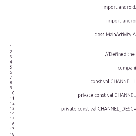
import android
import androi
class MainActivity:
1
2
//Defined the 
3
4
5
compani
6
7
const val CHANNEL_I
8
9
10
private const val CHANNE
11
12
13
private const val CHANNEL_DESC=»A
14
15
16
17
18