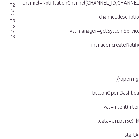
channel=NotificationChannel(CHANNEL_ID,CHANNE
72
73
74
channel.descrip
75
76
val manager=getSystemService(N
77
78
manager.createNotifi
//opening
buttonOpenDashboard
vali=Intent(Int
i.data=Uri.parse(«ht
startAc