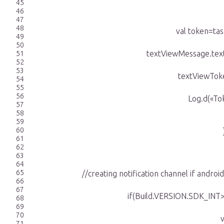
45
46
47
48
val token=tas
49
50
textViewMessage.text
51
52
53
textViewTok
54
55
56
Log.d(«To
57
58
59
60
61
62
63
64
65
//creating notification channel if androi
66
67
if(Build.VERSION.SDK_INT
68
69
70
v
71