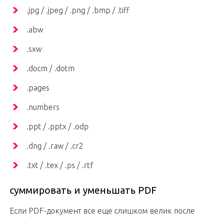
.jpg / .jpeg / .png / .bmp / ​​.tiff
.abw
.sxw
.docm / .dotm
.pages
.numbers
.ppt / .pptx / .odp
.dng / .raw / .cr2
.txt / .tex / .ps / .rtf
суммировать и уменьшать PDF
Если PDF-документ все еще слишком велик после