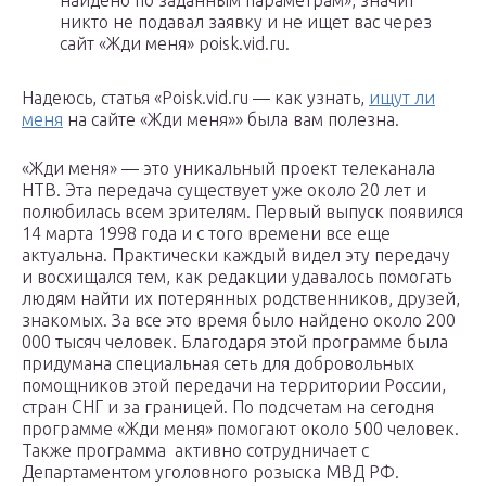
найдено по заданным параметрам», значит
никто не подавал заявку и не ищет вас через
сайт «Жди меня» poisk.vid.ru.
Надеюсь, статья «Poisk.vid.ru — как узнать,
ищут ли
меня
на сайте «Жди меня»» была вам полезна.
«Жди меня» — это уникальный проект телеканала
НТВ. Эта передача существует уже около 20 лет и
полюбилась всем зрителям. Первый выпуск появился
14 марта 1998 года и с того времени все еще
актуальна. Практически каждый видел эту передачу
и восхищался тем, как редакции удавалось помогать
людям найти их потерянных родственников, друзей,
знакомых. За все это время было найдено около 200
000 тысяч человек. Благодаря этой программе была
придумана специальная сеть для добровольных
помощников этой передачи на территории России,
стран СНГ и за границей. По подсчетам на сегодня
программе «Жди меня» помогают около 500 человек.
Также программа активно сотрудничает с
Департаментом уголовного розыска МВД РФ.