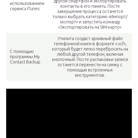
другой смартфон и экспортировать
использованием
контакты в его память. Посте
сервиса iTunes
завершения процесса останется
только выбрать категорию «Импорт/
экспорт» и запустить команду
«Экспортировать на SIM-карту».
Утилита создаст архивный файл
телефонной книги в формате «.vcf»,
который будет легко перебросить на
С помощью
любой другой телефон, включая
программы My
кнопочный. Посте распаковки записи
Contact Backup
останется перенести на симку с
помощью встроенных
инструментов.