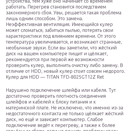
устройства, тем хуже оно начинает со временем
работать. Перегрев становится последствием
закономерного сбоя. Увы, решается такая проблема
лишь одним способом. Это замена.
Неэффективная вентиляция. Имеющийся кулер
может сломаться, забиться пылью, потерять свои
характеристики под влиянием времени. От этого
температура увеличивается, и возникают странные,
необычные звуки. Если вы заметили, что жёсткий
диск на вашем компьютере пищит и щёлкает,
рекомендуется при первой же возможности
проверить кулер, выполнить очистку либо замену. В
отличие от HDD, новый кулер стоит совсем недорого.
Кулер для HDD — TITAN TFD-8025GT12Z Ret
Нарушено подключение шлейфа или кабеля. Тут
достаточно проверить плотность соединения
шлейфов и кабелей к блоку питания и к
материнской плате. Не исключено, что именно из-за
недостаточного контакта не только щёлкает жёсткий
диск, но ещё и зависает компьютер. Слабое
подключение ведёт к перегреву, а также к более