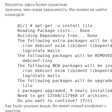
Вероятно здесь более серьезная
причина, чем новая зависимость. Мы можем ее найти
командой:
     @[/] # apt-get -u install lilo

     Reading Package Lists... Done

     Building Dependency Tree... Done

     The following extra packages will be i
       cron debconf exim libident libopenld
       logrotate mailx 

     The following packages will be REMOVED
       debconf-tiny 

     The following NEW packages will be ins
       cron debconf exim libident libopenld
       logrotate mailx 

     The following packages will be upgrade
       lilo 

     1 packages upgraded, 9 newly installed
     Need to get 225kB/1179kB of archives. 
Как было указано выше, lilo имеет новый конфликт с
пакетом