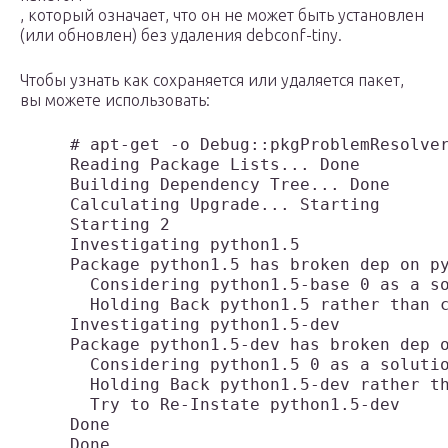
, который означает, что он не может быть установлен
(или обновлен) без удаления debconf-tiny.
Чтобы узнать как сохраняется или удаляется пакет,
вы можете использовать:
     # apt-get -o Debug::pkgProblemResolver
     Reading Package Lists... Done

     Building Dependency Tree... Done

     Calculating Upgrade... Starting

     Starting 2

     Investigating python1.5

     Package python1.5 has broken dep on py
       Considering python1.5-base 0 as a so
       Holding Back python1.5 rather than c
     Investigating python1.5-dev

     Package python1.5-dev has broken dep o
       Considering python1.5 0 as a solutio
       Holding Back python1.5-dev rather th
       Try to Re-Instate python1.5-dev

     Done

     Done
