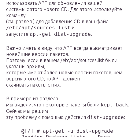
использовать APT для обновления вашей
системы с этого нового CD. Для этого используйте
команду
(см. раздел ) для добавления CD в ваш файл
/etc/apt/sources.list
и
запустите
apt-get dist-upgrade
.
Важно иметь в виду, что APT всегда высматривает
новейшие версии пакетов.
Поэтому, если в вашем /etc/apt/sources.list были
указаны архивы,
которые имеют более новые версии пакетов, чем
версия этого CD, то APT должен
скачивать пакеты с них.
В примере из раздела ,
мы видели, что некоторые пакеты были
kept back
.
Сейчас мы решим
эту проблему с помощью действия
dist-upgrade
:
     @[/] # apt-get -u dist-upgrade
