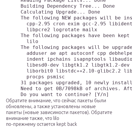
     Reading Package Lists... Done

     Building Dependency Tree... Done

     Calculating Upgrade... Done

     The following NEW packages will be ins
       cpp-2.95 cron exim gcc-2.95 libident
       libpcre2 logrotate mailx 

     The following packages have been kept 
       lilo 

     The following packages will be upgrade
       adduser ae apt autoconf cpp debhelpe
       indent ipchains isapnptools libaudio
       libesd0-dev libgtk1.2 libgtk1.2-dev 
       liborbit0 libstdc++2.10-glibc2.2 lib
       procps psmisc 

     31 packages upgraded, 10 newly install
     Need to get 0B/7098kB of archives. Aft
Обратите внимание, что сейчас пакеты были
обновлены, а также установлены новые
пакеты (новые зависимости пакетов). Обратите
внимание также, что lilo
по-прежнему остается kept back