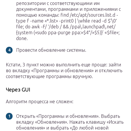
репозитории с соответствующими им
документами, программами и приложениями с
помощью команды: find /etc/apt/sources.list.d -
type f -name «*.list» -print0 | \while read -d $’\0′
file; do awk -F/ ‘/deb / && /ppa\.launchpad\.net/
{system («sudo ppa-purge ppa:»$4″/»$5)}’ «$file»;
done.
Провести обновление системы.
Кстати, 3 пункт можно выполнить еще проще: зайти
во вкладку «Программы и обновления» и отключить
соответствующие программы вручную.
Через GUI
Алгоритм процесса не сложен:
Открыть «Программы и обновления». Выбрать
вкладку «Обновления». Нажать клавишу «Искать
обновления» и выбрать «До любой новой